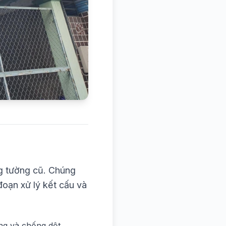
ng tường cũ. Chúng
đoạn xử lý kết cấu và
ng và chống dột.