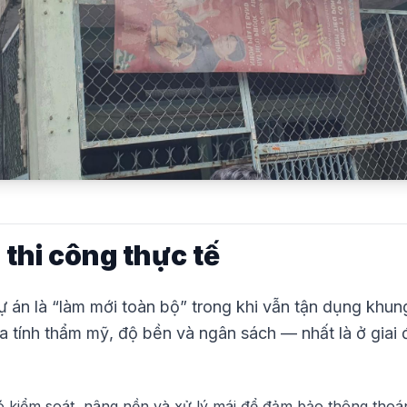
 thi công thực tế
 án là “làm mới toàn bộ” trong khi vẫn tận dụng khu
ữa tính thẩm mỹ, độ bền và ngân sách — nhất là ở giai 
ó kiểm soát, nâng nền và xử lý mái để đảm bảo thông thoá