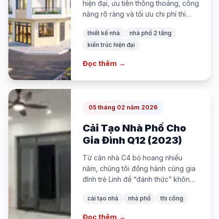
hiện đại, ưu tiên thông thoáng, công
năng rõ ràng và tối ưu chi phí thi
công cho gia đình trẻ.
thiết kế nhà
nhà phố 2 tầng
kiến trúc hiện đại
Đọc thêm
→
05 tháng 02 năm 2026
Cải Tạo Nhà Phố Cho
Gia Đình Q12 (2023)
Từ căn nhà C4 bỏ hoang nhiều
năm, chúng tôi đồng hành cùng gia
đình trẻ Linh để “đánh thức” không
gian sống: thiết kế lại công năng,
cải tạo nhà
nhà phố
thi công
làm mới toàn bộ hệ thống và hoàn
thiện nội thất để ngôi nhà sáng sủa,
Đọc thêm
→