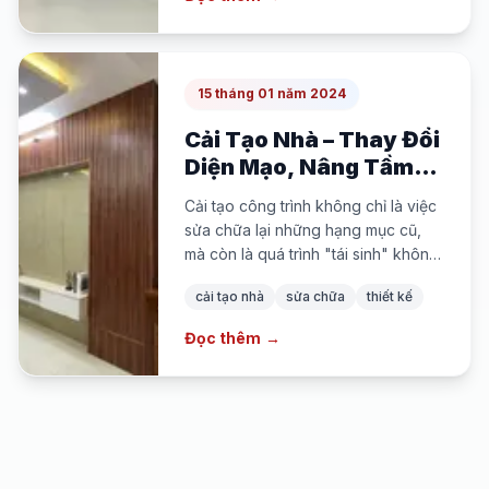
thoáng mát, tiện nghi.
15 tháng 01 năm 2024
Cải Tạo Nhà – Thay Đổi
Diện Mạo, Nâng Tầm
Giá Trị Sử Dụng
Cải tạo công trình không chỉ là việc
sửa chữa lại những hạng mục cũ,
mà còn là quá trình "tái sinh" không
gian sống, mang đến sự tiện nghi,
cải tạo nhà
sửa chữa
thiết kế
thẩm mỹ và phù hợp hơn với nhu
cầu sử dụng hiện tại.
Đọc thêm
→